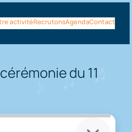
re activité
Recrutons
Agenda
Contact
 cérémonie du 11